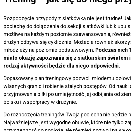
Rozpoczęcie przygody z siatkówką nie jest trudne! J
pociechę do dołączenia do sekcji siatkówki lub klubu 
możliwe na każdym poziomie zaawansowania, równie
drużyn odbywa się cyklicznie. Możecie również skorzyst
młodzieży na poziomie podstawowym.
Podczas nich 
miało okazję zapoznania się z siatkarskim światem i
rodzaj aktywności będzie dla niego odpowiedni.
Dopasowany plan treningowy pozwoli młodemu człowi
własnych granic i robienie stałych postępów. Od nauki
przyjmowania piłki po umiejętność jej odbijania od ziem
boisku i współpracy w drużynie.
Do rozpoczęcia treningów Twoja pociecha nie będzie 
Najważniejsze jest wygodne obuwie, które nie tylko z
przyczepność do podłoża, ale również pozwoli na wy