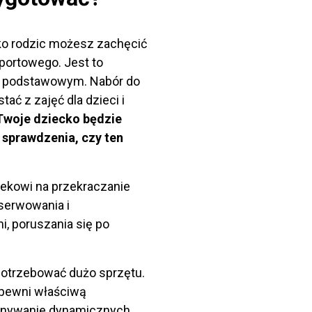
ako rodzic możesz zachęcić
sportowego. Jest to
ż podstawowym. Nabór do
ać z zajęć dla dzieci i
Twoje dziecko będzie
 sprawdzenia, czy ten
ekowi na przekraczanie
 serwowania i
i, poruszania się po
potrzebować dużo sprzętu.
apewni właściwą
konywanie dynamicznych