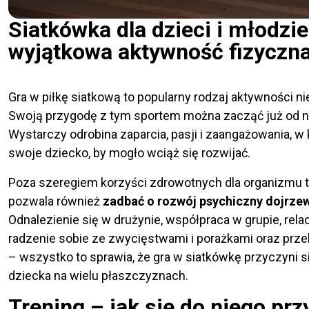
Siatkówka dla dzieci i młodzi
wyjątkowa aktywność fizyczn
Gra w piłkę siatkową to popularny rodzaj aktywności ni
Swoją przygodę z tym sportem można zacząć już od n
Wystarczy odrobina zaparcia, pasji i zaangażowania, 
swoje dziecko, by mogło wciąż się rozwijać.
Poza szeregiem korzyści zdrowotnych dla organizmu tr
pozwala również
zadbać o rozwój psychiczny dojrze
Odnalezienie się w drużynie, współpraca w grupie, rela
radzenie sobie ze zwycięstwami i porażkami oraz prze
– wszystko to sprawia, że gra w siatkówkę przyczyni 
dziecka na wielu płaszczyznach.
Trening – jak się do niego pr