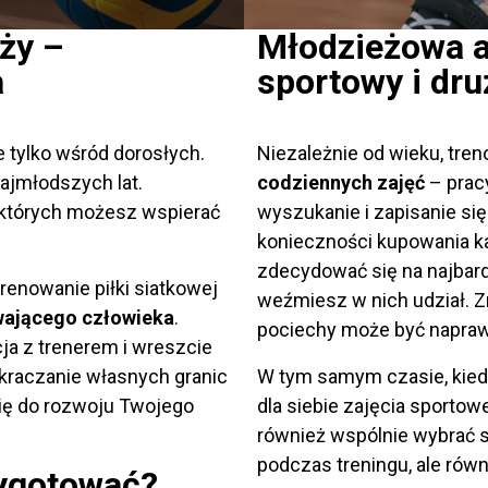
eży –
Młodzieżowa a
a
sportowy i dr
e tylko wśród dorosłych.
Niezależnie od wieku, tre
ajmłodszych lat.
codziennych zajęć
– pracy
w których możesz wspierać
wyszukanie i zapisanie si
konieczności kupowania k
zdecydować się na najbardzi
enowanie piłki siatkowej
weźmiesz w nich udział. Z
wającego człowieka
.
pociechy może być napraw
cja z trenerem i wreszcie
kraczanie własnych granic
W tym samym czasie, kied
się do rozwoju Twojego
dla siebie zajęcia sportow
również wspólnie wybrać s
podczas treningu, ale rów
zygotować?