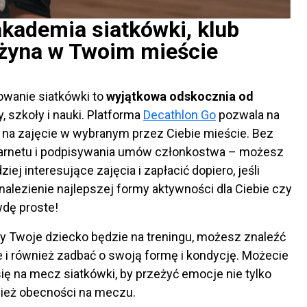
kademia siatkówki, klub
użyna w Twoim mieście
nowanie siatkówki to
wyjątkowa odskocznia od
, szkoły i nauki. Platforma
Decathlon Go
pozwala na
ę na zajęcie w wybranym przez Ciebie mieście. Bez
arnetu i podpisywania umów członkostwa – możesz
ej interesujące zajęcia i zapłacić dopiero, jeśli
nalezienie najlepszej formy aktywności dla Ciebie czy
dę proste!
y Twoje dziecko będzie na treningu, możesz znaleźć
e i również zadbać o swoją formę i kondycję. Możecie
ię na mecz siatkówki, by przeżyć emocje nie tylko
nież obecności na meczu.